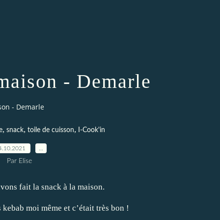
maison - Demarle
son - Demarle
,
,
,
e
snack
toile de cuisson
I-Cook'in
4.10.2021
…
Par Elise
vons fait la snack à la maison.
s kebab moi même et c’était très bon !